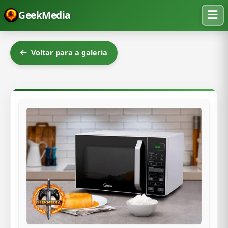
GeekMedia
Voltar para a galeria