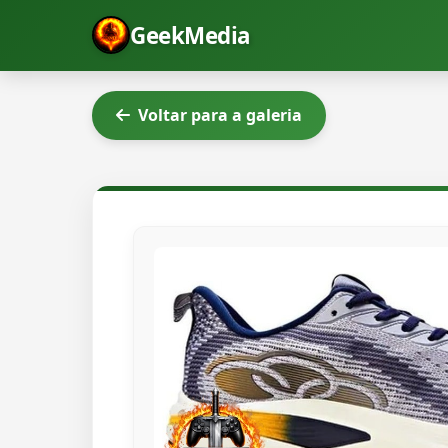
GeekMedia
Voltar para a galeria