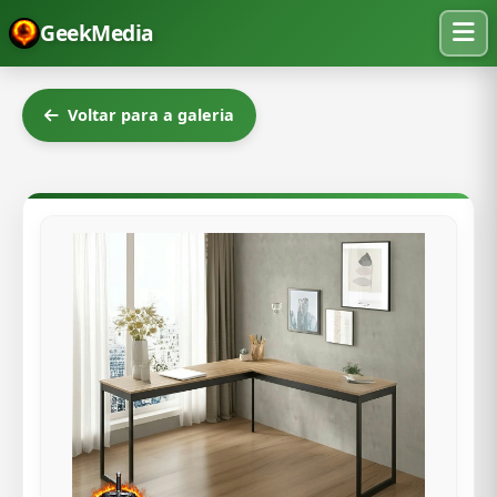
GeekMedia
Voltar para a galeria