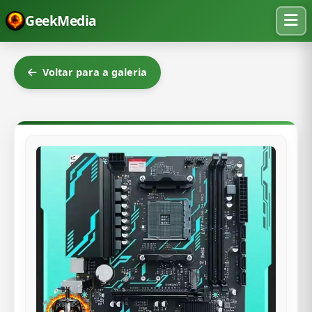
GeekMedia
Voltar para a galeria