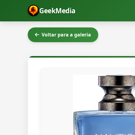
GeekMedia
Voltar para a galeria