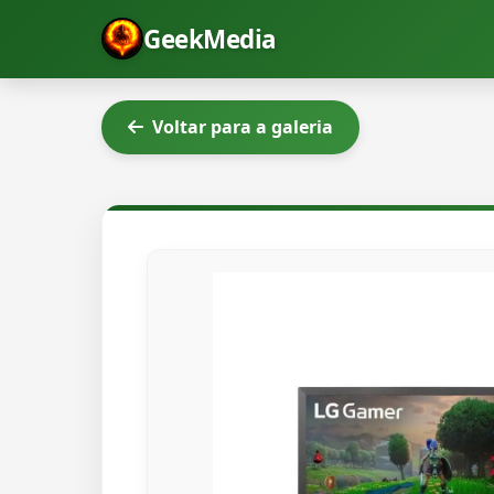
GeekMedia
Voltar para a galeria