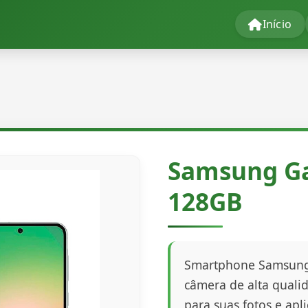
Início
Samsung Ga
128GB
Smartphone Samsung 
câmera de alta qual
para suas fotos e apli