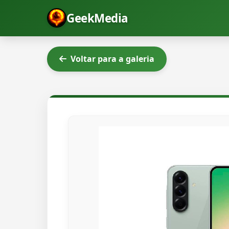
GeekMedia
Voltar para a galeria