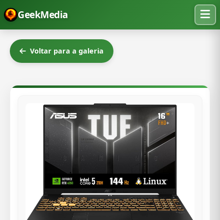
GeekMedia
Voltar para a galeria