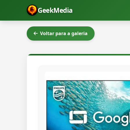
GeekMedia
Voltar para a galeria