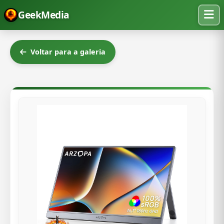
GeekMedia
Voltar para a galeria