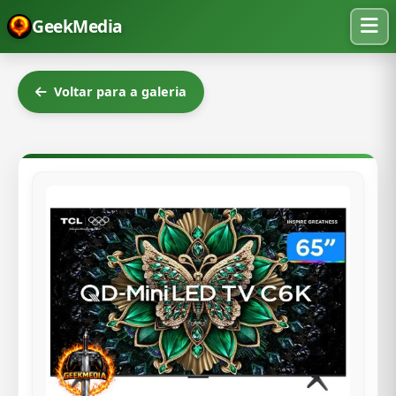
GeekMedia
Voltar para a galeria