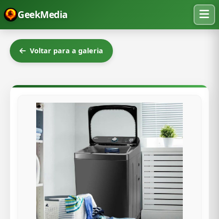
GeekMedia
Voltar para a galeria