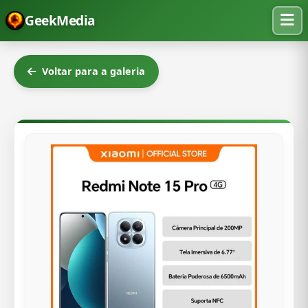
GeekMedia
Voltar para a galeria