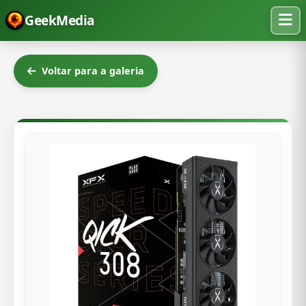
GeekMedia
Voltar para a galeria