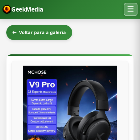
GeekMedia
Voltar para a galeria