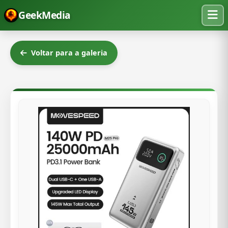
GeekMedia
Voltar para a galeria