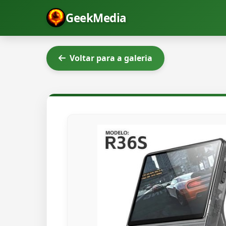
GeekMedia
Voltar para a galeria