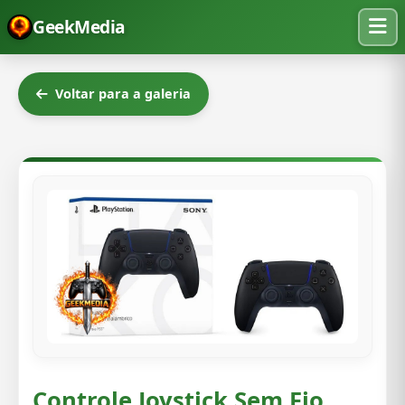
GeekMedia
Voltar para a galeria
Controle Joystick Sem Fio