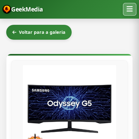
GeekMedia
Voltar para a galeria