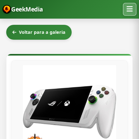
GeekMedia
Voltar para a galeria