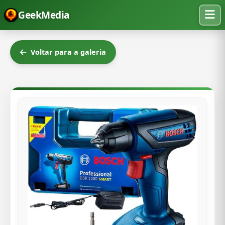
GeekMedia
Voltar para a galeria