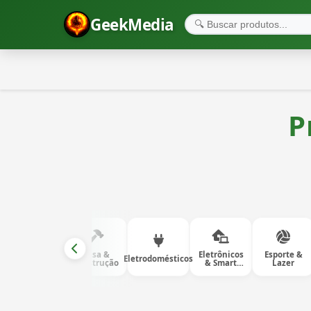
GeekMedia
P
Brinquedos
Casa &
Eletrônicos
Esporte &
Eletrodomésticos
& Hobbies
Construção
& Smart
Lazer
Home