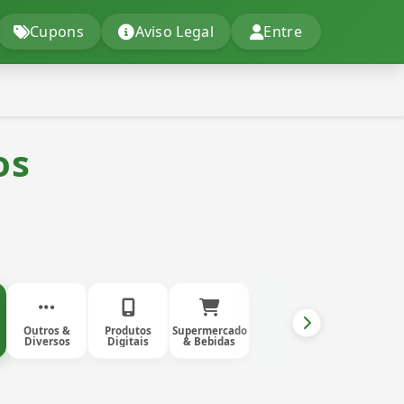
Cupons
Aviso Legal
Entre
os
Outros &
Produtos
Supermercado
Diversos
Digitais
& Bebidas