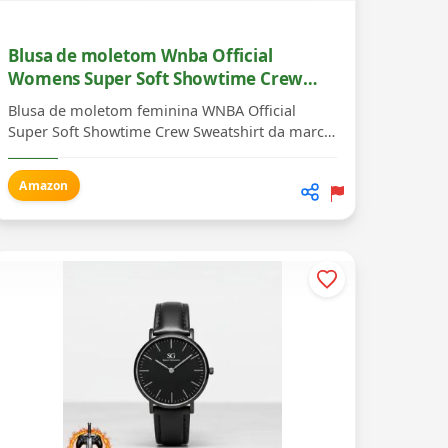
Blusa de moletom Wnba Official
Womens Super Soft Showtime Crew
Sweatshirt Ultra Game Feminino
Blusa de moletom feminina WNBA Official
Super Soft Showtime Crew Sweatshirt da marca
Ultra Game, ide...
Amazon