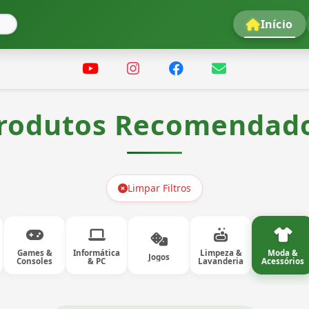
Início
rodutos Recomendad
Limpar Filtros
Games &
Informática
Limpeza &
Moda &
Jogos
Consoles
& PC
Lavanderia
Acessórios